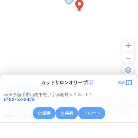
カットサロンオリーブ
地図
アプリで見る
秋田県横手市山内平野沢字南相野々７８−１１
0182-53-2428
© ONE COMPATH © GeoTechnologies Inc.
保存
共有
ルート
秋田県横手市山内土渕虫内