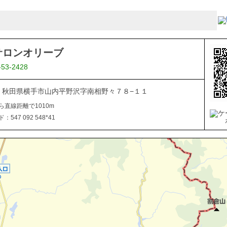
サロンオリーブ
-53-2428
106 秋田県横手市山内平野沢字南相野々７８−１１
ら直線距離で1010m
547 092 548*41