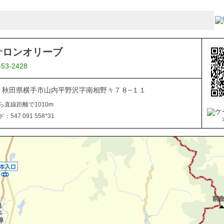
サロンオリーブ
-53-2428
106 秋田県横手市山内平野沢字南相野々７８−１１
ら直線距離で1010m
547 091 558*31