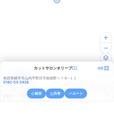
カットサロンオリーブ
地図
アプリで見る
秋田県横手市山内平野沢字南相野々７８−１１
0182-53-2428
© ONE COMPATH © GeoTechnologies Inc.
保存
共有
ルート
秋田県横手市山内筏