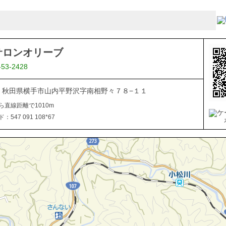
サロンオリーブ
-53-2428
106 秋田県横手市山内平野沢字南相野々７８−１１
ら直線距離で1010m
547 091 108*67