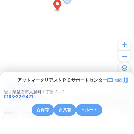
アットマークリアスＮＰＯサポートセンター
地図
アプリで見る
岩手県釜石市只越町１丁目３−２
0193-22-2421
© ONE COMPATH © GeoTechnologies Inc.
保存
共有
ルート
岩手県釜石市釜石第２地割