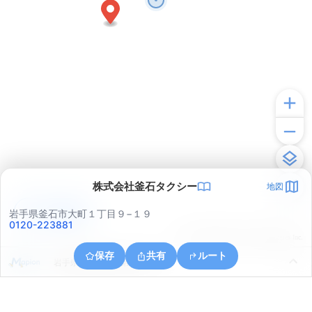
株式会社釜石タクシー
地図
アプリで見る
岩手県釜石市大町１丁目９−１９
0120-223881
© ONE COMPATH © GeoTechnologies Inc.
保存
共有
ルート
岩手県釜石市釜石第１地割