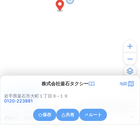
株式会社釜石タクシー
地図
アプリで見る
岩手県釜石市大町１丁目９−１９
0120-223881
© ONE COMPATH © GeoTechnologies Inc.
保存
共有
ルート
岩手県釜石市釜石第２地割