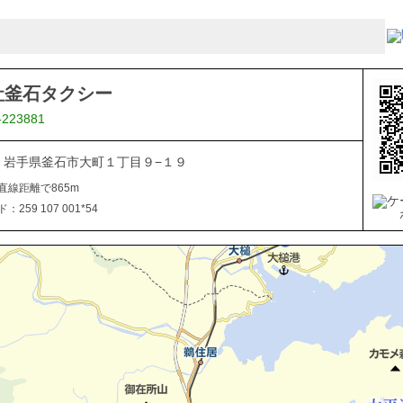
社釜石タクシー
-223881
024 岩手県釜石市大町１丁目９−１９
直線距離で865m
259 107 001*54