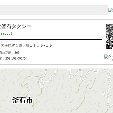
社釜石タクシー
-223881
024 岩手県釜石市大町１丁目９−１９
直線距離で865m
259 109 002*54