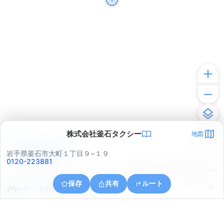
株式会社釜石タクシー
地図
アプリで見る
岩手県釜石市大町１丁目９−１９
0120-223881
© ONE COMPATH © GeoTechnologies Inc.
保存
共有
ルート
岩手県釜石市釜石第１地割