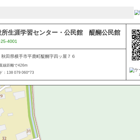
役所生涯学習センター・公民館 醍醐公民館
-25-4001
102 秋田県横手市平鹿町醍醐字四ッ屋７６
直線距離で426m
138 079 060*73