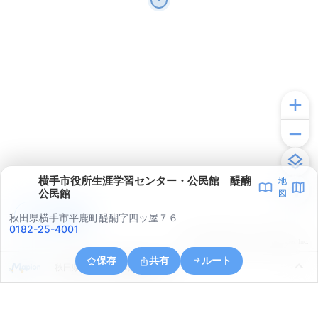
横手市役所生涯学習センター・公民館 醍醐
地
公民館
図
アプリで見る
秋田県横手市平鹿町醍醐字四ッ屋７６
0182-25-4001
© ONE COMPATH © GeoTechnologies Inc.
保存
共有
ルート
秋田県横手市平鹿町醍醐館ノ山