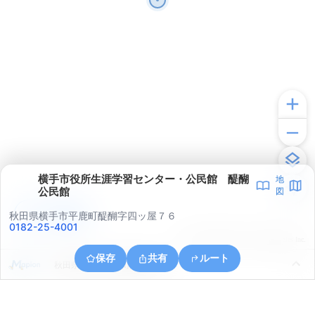
横手市役所生涯学習センター・公民館 醍醐
地
公民館
図
アプリで見る
秋田県横手市平鹿町醍醐字四ッ屋７６
0182-25-4001
© ONE COMPATH © GeoTechnologies Inc.
保存
共有
ルート
秋田県横手市平鹿町醍醐館ノ山