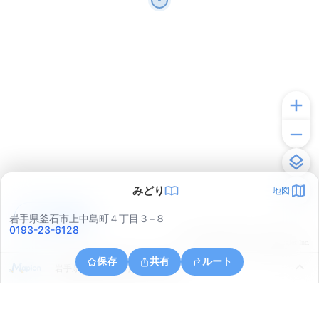
みどり
地図
アプリで見る
岩手県釜石市上中島町４丁目３−８
0193-23-6128
© ONE COMPATH © GeoTechnologies Inc.
保存
共有
ルート
岩手県釜石市甲子町第１４地割