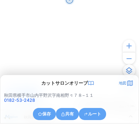
カットサロンオリーブ
地図
アプリで見る
秋田県横手市山内平野沢字南相野々７８−１１
0182-53-2428
© ONE COMPATH © GeoTechnologies Inc.
保存
共有
ルート
秋田県横手市山内筏