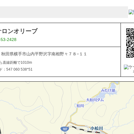
サロンオリーブ
-53-2428
106 秋田県横手市山内平野沢字南相野々７８−１１
ら直線距離で1010m
547 060 538*51