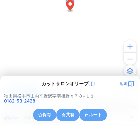
カットサロンオリーブ
地図
アプリで見る
秋田県横手市山内平野沢字南相野々７８−１１
0182-53-2428
© ONE COMPATH © GeoTechnologies Inc.
保存
共有
ルート
秋田県横手市山内平野沢字相野々