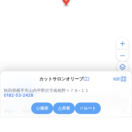
カットサロンオリーブ
地図
アプリで見る
秋田県横手市山内平野沢字南相野々７８−１１
0182-53-2428
© ONE COMPATH © GeoTechnologies Inc.
保存
共有
ルート
秋田県横手市山内平野沢字相野々