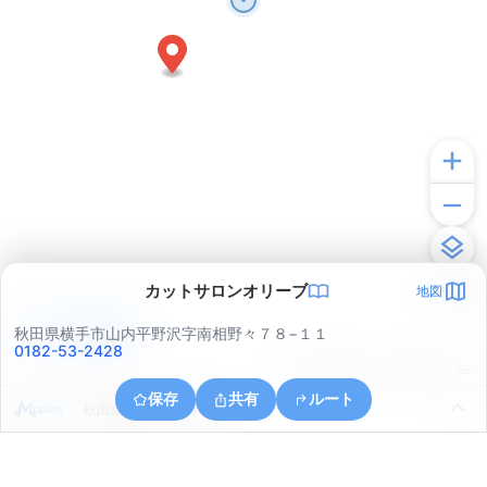
カットサロンオリーブ
地図
アプリで見る
秋田県横手市山内平野沢字南相野々７８−１１
0182-53-2428
© ONE COMPATH © GeoTechnologies Inc.
保存
共有
ルート
秋田県横手市山内平野沢