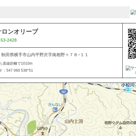
サロンオリーブ
-53-2428
106 秋田県横手市山内平野沢字南相野々７８−１１
ら直線距離で1010m
547 060 538*51