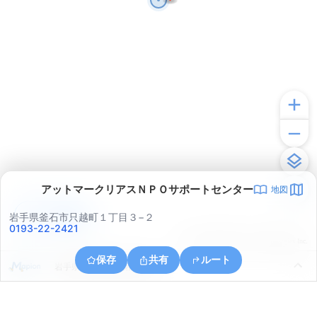
アットマークリアスＮＰＯサポートセンター
地図
アプリで見る
岩手県釜石市只越町１丁目３−２
0193-22-2421
© ONE COMPATH © GeoTechnologies Inc.
保存
共有
ルート
岩手県釜石市釜石第５地割