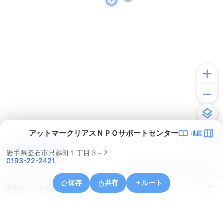
アットマークリアスＮＰＯサポートセンター
地図
アプリで見る
岩手県釜石市只越町１丁目３−２
0193-22-2421
© ONE COMPATH © GeoTechnologies Inc.
保存
共有
ルート
岩手県釜石市鈴子町２２