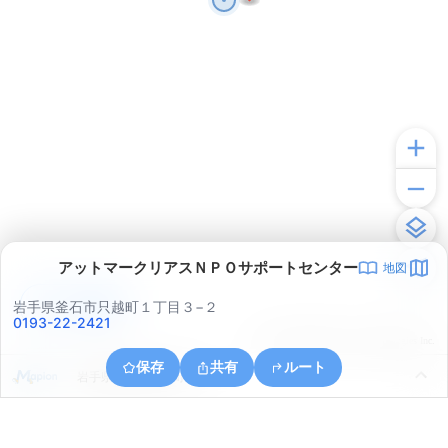
アットマークリアスＮＰＯサポートセンター
地図
アプリで見る
岩手県釜石市只越町１丁目３−２
0193-22-2421
© ONE COMPATH © GeoTechnologies Inc.
保存
共有
ルート
岩手県釜石市鈴子町１４