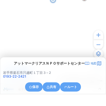
アットマークリアスＮＰＯサポートセンター
地図
アプリで見る
岩手県釜石市只越町１丁目３−２
0193-22-2421
© ONE COMPATH © GeoTechnologies Inc.
保存
共有
ルート
岩手県釜石市鈴子町２２