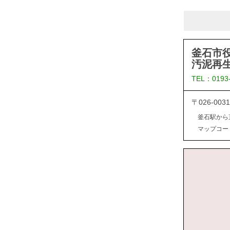
釜石市
汚泥再
TEL：0193
〒026-0
釜石駅から
マップコード：