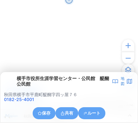
横手市役所生涯学習センター・公民館 醍醐
地
公民館
図
アプリで見る
秋田県横手市平鹿町醍醐字四ッ屋７６
0182-25-4001
© ONE COMPATH © GeoTechnologies Inc.
保存
共有
ルート
秋田県横手市平鹿町醍醐字西石ノ塔