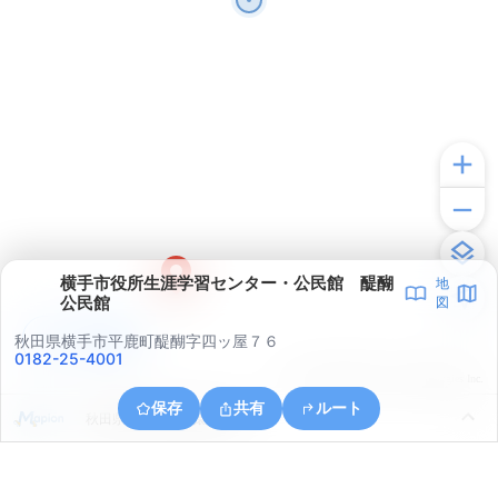
横手市役所生涯学習センター・公民館 醍醐
地
公民館
図
アプリで見る
秋田県横手市平鹿町醍醐字四ッ屋７６
0182-25-4001
© ONE COMPATH © GeoTechnologies Inc.
保存
共有
ルート
秋田県横手市柳田猿田小屋