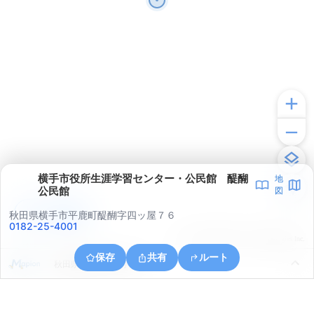
横手市役所生涯学習センター・公民館 醍醐
地
公民館
図
アプリで見る
秋田県横手市平鹿町醍醐字四ッ屋７６
0182-25-4001
© ONE COMPATH © GeoTechnologies Inc.
保存
共有
ルート
秋田県横手市外目字桜