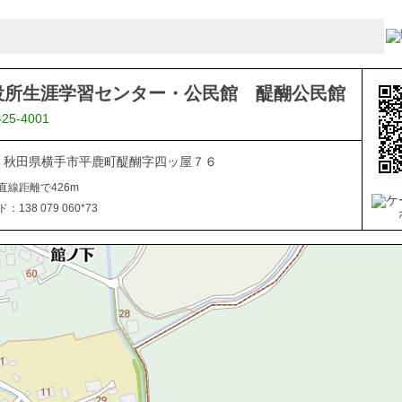
役所生涯学習センター・公民館 醍醐公民館
-25-4001
102 秋田県横手市平鹿町醍醐字四ッ屋７６
直線距離で426m
138 079 060*73