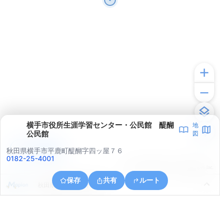
横手市役所生涯学習センター・公民館 醍醐
地
公民館
図
アプリで見る
秋田県横手市平鹿町醍醐字四ッ屋７６
0182-25-4001
© ONE COMPATH © GeoTechnologies Inc.
保存
共有
ルート
秋田県横手市外目下桜沢