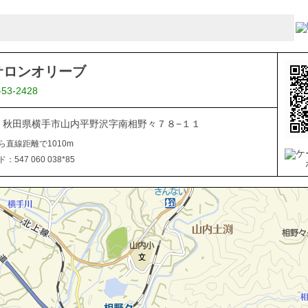
サロンオリーブ
-53-2428
106 秋田県横手市山内平野沢字南相野々７８−１１
ら直線距離で1010m
547 060 038*85