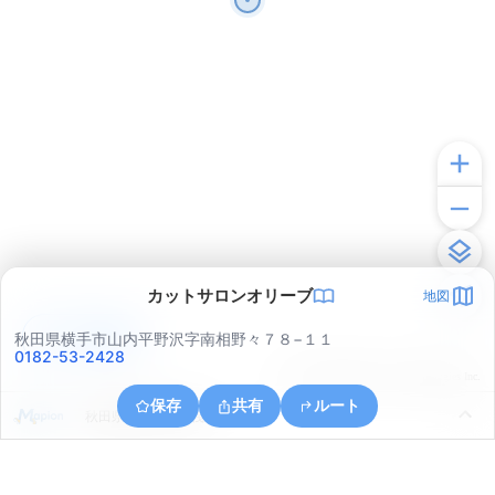
カットサロンオリーブ
地図
アプリで見る
秋田県横手市山内平野沢字南相野々７８−１１
0182-53-2428
© ONE COMPATH © GeoTechnologies Inc.
保存
共有
ルート
秋田県横手市山内筏