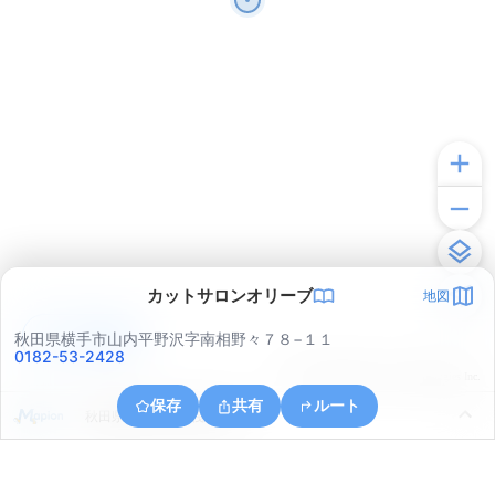
カットサロンオリーブ
地図
アプリで見る
秋田県横手市山内平野沢字南相野々７８−１１
0182-53-2428
© ONE COMPATH © GeoTechnologies Inc.
保存
共有
ルート
秋田県横手市山内筏字力石