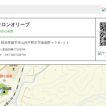
サロンオリーブ
-53-2428
106 秋田県横手市山内平野沢字南相野々７８−１１
ら直線距離で1010m
547 060 538*54