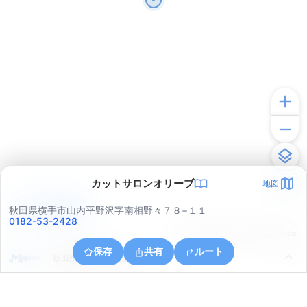
カットサロンオリーブ
地図
アプリで見る
秋田県横手市山内平野沢字南相野々７８−１１
0182-53-2428
© ONE COMPATH © GeoTechnologies Inc.
保存
共有
ルート
秋田県横手市山内筏