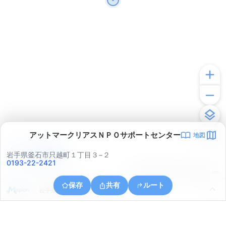
アットマークリアスＮＰＯサポートセンター
地図
アプリで見る
岩手県釜石市只越町１丁目３−２
0193-22-2421
© ONE COMPATH © GeoTechnologies Inc.
保存
共有
ルート
岩手県釜石市鈴子町２３