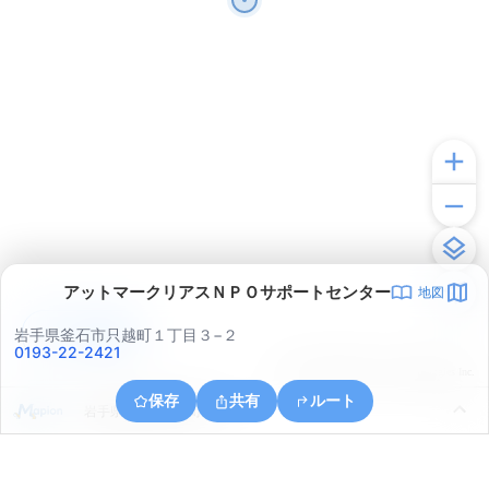
アットマークリアスＮＰＯサポートセンター
地図
アプリで見る
岩手県釜石市只越町１丁目３−２
0193-22-2421
© ONE COMPATH © GeoTechnologies Inc.
保存
共有
ルート
岩手県釜石市鈴子町２３