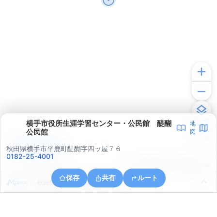
横手市役所生涯学習センター・公民館 醍醐
地
公民館
図
アプリで見る
秋田県横手市平鹿町醍醐字四ッ屋７６
0182-25-4001
© ONE COMPATH © GeoTechnologies Inc.
保存
共有
ルート
秋田県横手市平鹿町醍醐字沖田