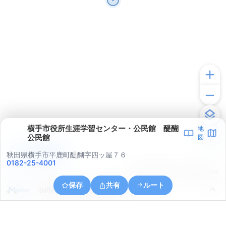
横手市役所生涯学習センター・公民館 醍醐
地
公民館
図
アプリで見る
秋田県横手市平鹿町醍醐字四ッ屋７６
0182-25-4001
© ONE COMPATH © GeoTechnologies Inc.
保存
共有
ルート
秋田県横手市平鹿町醍醐西沖田