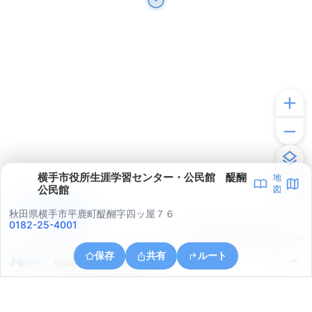
横手市役所生涯学習センター・公民館 醍醐
地
公民館
図
アプリで見る
秋田県横手市平鹿町醍醐字四ッ屋７６
0182-25-4001
© ONE COMPATH © GeoTechnologies Inc.
保存
共有
ルート
秋田県横手市大屋寺内漆原