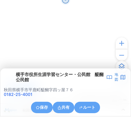
横手市役所生涯学習センター・公民館 醍醐
地
公民館
図
アプリで見る
秋田県横手市平鹿町醍醐字四ッ屋７６
0182-25-4001
© ONE COMPATH © GeoTechnologies Inc.
保存
共有
ルート
秋田県横手市大屋寺内長谷山甲