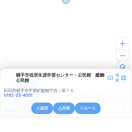
横手市役所生涯学習センター・公民館 醍醐
地
公民館
図
アプリで見る
秋田県横手市平鹿町醍醐字四ッ屋７６
0182-25-4001
© ONE COMPATH © GeoTechnologies Inc.
保存
共有
ルート
秋田県横手市大屋寺内長谷山甲