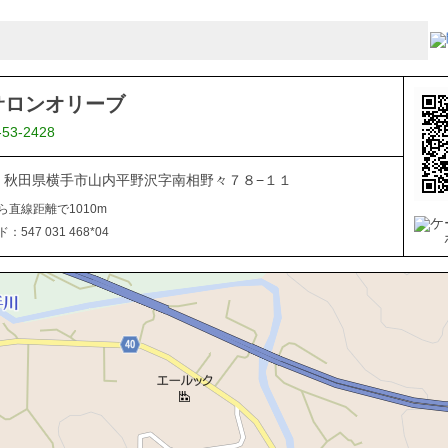
サロンオリーブ
-53-2428
106 秋田県横手市山内平野沢字南相野々７８−１１
ら直線距離で1010m
547 031 468*04