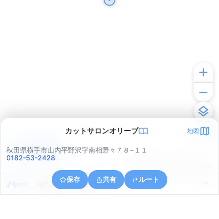
カットサロンオリーブ
地図
アプリで見る
秋田県横手市山内平野沢字南相野々７８−１１
0182-53-2428
© ONE COMPATH © GeoTechnologies Inc.
保存
共有
ルート
秋田県横手市山内平野沢