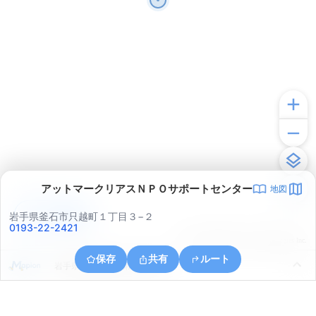
アットマークリアスＮＰＯサポートセンター
地図
アプリで見る
岩手県釜石市只越町１丁目３−２
0193-22-2421
© ONE COMPATH © GeoTechnologies Inc.
保存
共有
ルート
岩手県釜石市釜石第１５地割