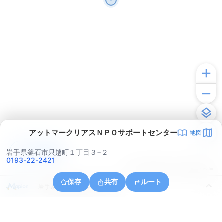
アットマークリアスＮＰＯサポートセンター
地図
アプリで見る
岩手県釜石市只越町１丁目３−２
0193-22-2421
© ONE COMPATH © GeoTechnologies Inc.
保存
共有
ルート
岩手県釜石市釜石第１５地割