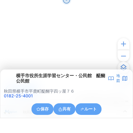
横手市役所生涯学習センター・公民館 醍醐
地
公民館
図
アプリで見る
秋田県横手市平鹿町醍醐字四ッ屋７６
0182-25-4001
© ONE COMPATH © GeoTechnologies Inc.
保存
共有
ルート
秋田県横手市大屋寺内漆原