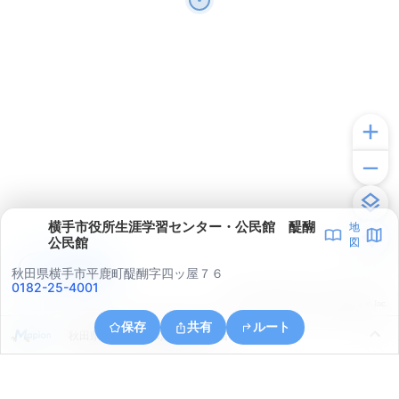
横手市役所生涯学習センター・公民館 醍醐
地
公民館
図
アプリで見る
秋田県横手市平鹿町醍醐字四ッ屋７６
0182-25-4001
© ONE COMPATH © GeoTechnologies Inc.
保存
共有
ルート
秋田県横手市平鹿町醍醐東萩ノ目