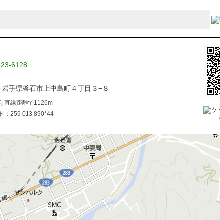
-23-6128
041 岩手県釜石市上中島町４丁目３−８
ら直線距離で1126m
259 013 890*44